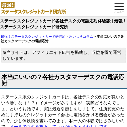
togg
navi
メニュー
ステータスクレジットカード各社デスクの電話応対体験談 | 最強！
ステータスクレジットカード研究所
最強！ステータスクレジットカード研究所
>
思いつきコラム
>
本当にいいの？各
社カスタマーデスクの電話応対
※当サイトは、アフィリエイト広告を掲載し、収益を得て運営
しています。
本当にいいの？各社カスタマーデスクの電話応
対
ステータス系のクレジットカードは、各社デスクの対応が良いと
いう勝手な（！？）イメージがありますが、実際どうなんでし
ょ。というお話です。実は最近引越しをしまして、住所変更のた
めに手持ちのクレジットカード会社に電話をかける機会があった
ので、少し体験談を書いてみます。私一人の体験ではさみしいの
で、
メールでネタを投下していただけるとうれしいです。