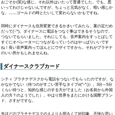
おごそか(笑)な感じ。それ以外はいたって普通でした。でも、悪
いってわけじゃないんですが、ちょっと元気がなく、暗い感じか
な。……ゴールドの時とたいして変わらないかもですね。
同時にダイナースも住所変更できるかきいてみたら、案の定だめ
だって('-'*)。ダイナースに電話をつなぐ事はできるそうなので、
つないでもらいました。それにしても、音声案内をすっとばして
すぐにオペレーターにつながるっていうのはやっぱりいいです
ね！長い音声案内ってほんとにウザイですから。それがプラチナ
のいい所かもしれませんね。
ダイナースクラブカード
シティ プラチナデスクから電話をつないでもらったのですが、な
かなかでない（待つのがすごい苦手なタイプσ(^-^;)）。3分～5分
くらい待つと、知的な感じのする方がでました（お名前から外国
人の方？のようでした）。やはり世界をまたにかける国際ブラン
ド、さすがですな。
先ほどのプラチナデスクの人よりも明るくて好印象、不快な思い