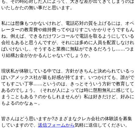
も、その時応対した人によって、大きな差が出てきてしまうのは
いたしかたの無い事だと思います。
私には想像もつかないけれど、電話応対の質を上げるには、オペ
レーターの教育費や維持費ってやはりすごいかかりそうですもん
ね。例えば、できるだけワンコールで電話を取るようにしている
会社もあると思うんですが、それには多めに人員を配置しなけれ
ばいけないし、そうすると業務に無駄ができるだろうし……つま
り結構お金がかかるんじゃないでしょうか。
現状私が体験している中では、方針がきちんと決められているっ
ぽいアメックス社が最も好感が持てます。いつかけても、誰がで
てもすごい丁寧……というのは、きっとそういう方針で教育して
あるのでしょう。（それが人によっては時に慇懃無礼に感じてし
まうこともある？のかもしれませんが）私は好きだけど、好みに
もよるのかなぁ～。
皆さんはどう思いますか?さまざまなクレカ会社の体験談を募集
していますので、
送信フォームから
気軽に送信してください。